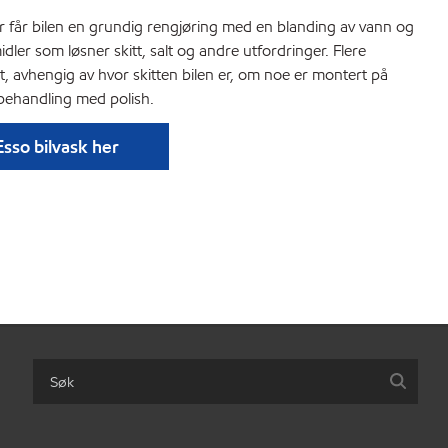
Her får bilen en grundig rengjøring med en blanding av vann og
ler som løsner skitt, salt og andre utfordringer. Flere
 avhengig av hvor skitten bilen er, om noe er montert på
rbehandling med polish.
sso bilvask her