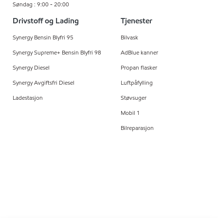
Søndag : 9:00 - 20:00
Drivstoff og Lading
Tjenester
Synergy Bensin Blyfri 95
Bilvask
Synergy Supreme+ Bensin Blyfri 98
AdBlue kanner
Synergy Diesel
Propan flasker
Synergy Avgiftsfri Diesel
Luftpåfylling
Ladestasjon
Støvsuger
Mobil 1
Bilreparasjon