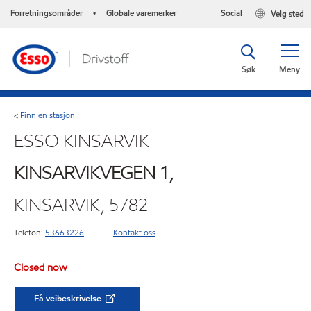
Forretningsområder
Globale varemerker
Social
Velg sted
•
Søk
Meny
Finn en stasjon
<
ESSO KINSARVIK
KINSARVIKVEGEN 1,
KINSARVIK, 5782
Telefon:
53663226
Kontakt oss
Closed now
Få veibeskrivelse