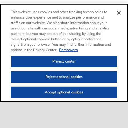
This website uses cookies and other tracking technologies to
enhance user experience and to analyze performance and
traffic on our website. We also share information about your
use of our site with our social media, advertising and analytics
partners, but you may opt out of this sharing by using the
“Reject optional cookies” button or by opt-out preference
signal from your browser. You may find further information and
options in the Privacy Center.
Personvern
Privacy center
Reject optional cookies
Accept optional cookies