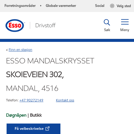
Forretningsområder
Globale varemerker
Social
Velg sted
•
Søk
Meny
Finn en stasjon
<
ESSO MANDALSKRYSSET
SKOIEVEIEN 302,
MANDAL, 4516
Telefon:
+47 90272149
Kontakt oss
Døgnåpen
| Butikk
Få veibeskrivelse