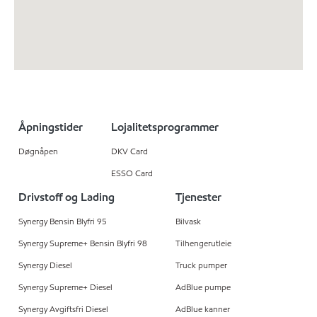
Åpningstider
Lojalitetsprogrammer
Døgnåpen
DKV Card
ESSO Card
Drivstoff og Lading
Tjenester
Synergy Bensin Blyfri 95
Bilvask
Synergy Supreme+ Bensin Blyfri 98
Tilhengerutleie
Synergy Diesel
Truck pumper
Synergy Supreme+ Diesel
AdBlue pumpe
Synergy Avgiftsfri Diesel
AdBlue kanner